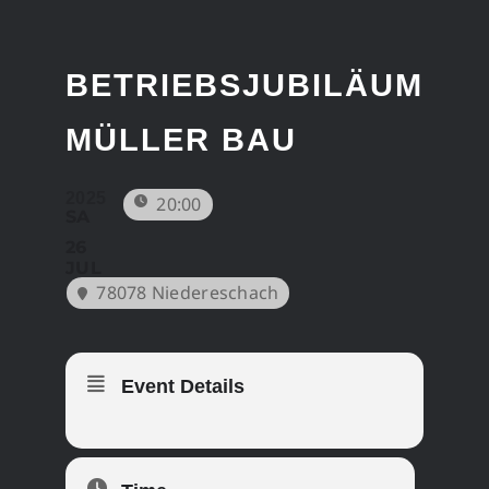
Zum
Inhalt
springen
BETRIEBSJUBILÄUM
MÜLLER BAU
2025
20:00
SA
26
JUL
78078 Niedereschach
Event Details